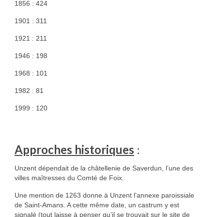
1856 : 424
HGL: 1105 à 1199
1901 : 311
HGL: 1201 à 1249
1921 : 211
HGL: 1300 à 1350
1946 : 198
HGL: 1255 à 1297
1968 : 101
HGL: 1352 à 1499
1982 : 81
1999 : 120
HGL: 1500 à 1790
HGL: Notes diverses
Approches historiques
:
Personnalités
Personnalités Seconde guerre mondiale
Unzent dépendait de la châtellenie de Saverdun, l’une des
villes maîtresses du Comté de Foix.
Alfred Parens
Une mention de 1263 donne à Unzent l’annexe paroissiale
de Saint-Amans. A cette même date, un castrum y est
La garde aux Pyrénées de 1808 à 1814
signalé (tout laisse à penser qu’il se trouvait sur le site de