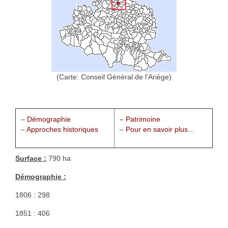
1002 à 1298
1302 à 1499
1505 à 1589
1595 à 1693
(Carte: Conseil Général de l’Ariège)
1701 à 1798
1800 à 1899
–
Démographie
–
Patrimoine
–
Approches historiques
–
Pour en savoir plus…
1901 à 1948
1950 à 2006
Surface :
790 ha
Diocèses et évêques
Démographie :
1806 : 298
Histoire Générale du Languedoc
1851 : 406
HGL: 498 à 1095