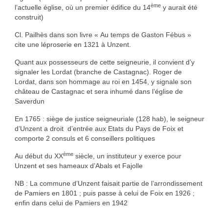
ème
l’actuelle église, où un premier édifice du 14
y aurait été
construit)
Cl. Pailhès dans son livre « Au temps de Gaston Fébus »
cite une léproserie en 1321 à Unzent.
Quant aux possesseurs de cette seigneurie, il convient d’y
signaler les Lordat (branche de Castagnac). Roger de
Lordat, dans son hommage au roi en 1454, y signale son
château de Castagnac et sera inhumé dans l’église de
Saverdun
En 1765 : siège de justice seigneuriale (128 hab), le seigneur
d’Unzent a droit d’entrée aux Etats du Pays de Foix et
comporte 2 consuls et 6 conseillers politiques
ème
Au début du XX
siècle, un instituteur y exerce pour
Unzent et ses hameaux d’Abals et Fajolle
NB : La commune d’Unzent faisait partie de l’arrondissement
de Pamiers en 1801 ; puis passe à celui de Foix en 1926 ;
enfin dans celui de Pamiers en 1942