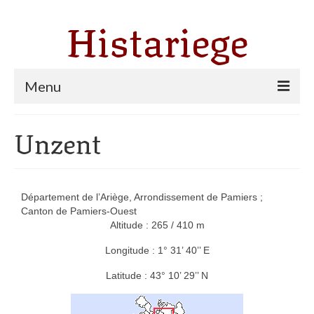
Histariege
Menu
Les communes
Unzent
Thèmes
Agriculture, forêt et pastoralisme
Département de l’Ariège, Arrondissement de Pamiers ;
Pastoralisme
Canton de Pamiers-Ouest
Altitude : 265 / 410 m
Cartulaire de Saint Sernin
Longitude : 1° 31’ 40’’ E
Catharisme
Latitude : 43° 10’ 29’’ N
Dates ariégeoises