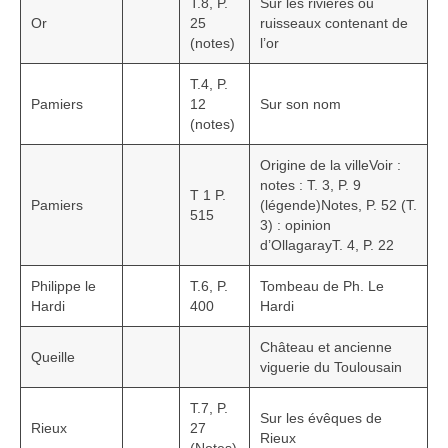
T.8, P.
Sur les rivières ou
Or
25
ruisseaux contenant de
(notes)
l’or
T.4, P.
Pamiers
12
Sur son nom
(notes)
Origine de la villeVoir :
notes : T. 3, P. 9
T 1 P.
Pamiers
(légende)Notes, P. 52 (T.
515
3) : opinion
d’OllagarayT. 4, P. 22
Philippe le
T.6, P.
Tombeau de Ph. Le
Hardi
400
Hardi
Château et ancienne
Queille
viguerie du Toulousain
T.7, P.
Sur les évêques de
Rieux
27
Rieux