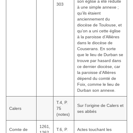
son église a été réduite
303
HGL: 1105 à 1199
à une simple annexe ;
qu’ils étaient
HGL: 1201 à 1249
anciennement du
diocèse de Toulouse, et
HGL: 1300 à 1350
qu’on a uni cette église
à la paroisse d’Allières
HGL: 1255 à 1297
dans le diocèse de
Couserans. En sorte
HGL: 1352 à 1499
que le lieu de Durban se
trouve par hasard dans
HGL: 1500 à 1790
ce dernier diocèse, car
la paroisse d’Allières
HGL: Notes diverses
dépend du comté de
Foix, comme le lieu de
Durban son annexe.
Personnalités
T.4, P.
Personnalités Seconde guerre mondiale
Sur l’origine de Calers et
Calers
75
ses abbés
(notes)
Alfred Parens
1261,
La garde aux Pyrénées de 1808 à 1814
Comte de
T.6, P.
Actes touchant les
1262,