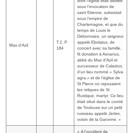
dont l’église était dédiée
sous l’invocation de
saint Etienne, subsistait
sous l’empire de
Charlemagne, et que du
temps de Louis le
Débonnaire, un seigneur
T.2, P.
appelé Ebolatus, de
Mas d’Azil
184
concert avec sa famille,
fit donation à Asnarius,
abbé du Mas d’Azil et
successeur de Calastus,
d’un lieu nommé « Sylva
agra » et de l’église de
St Pierre où reposaient
les reliques de St
Rustique, martyr. Ce lieu
était situé dans le comté
de Toulouse sur un petit
ruisseau appelé Jerles,
voisin de la Garonne. »
« A l’occident de