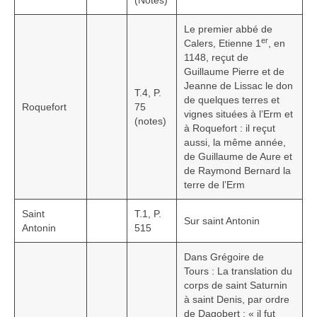
(Notes)
Le premier abbé de
er
Calers, Etienne 1
, en
1148, reçut de
Guillaume Pierre et de
Jeanne de Lissac le don
T.4, P.
de quelques terres et
Roquefort
75
vignes situées à l’Erm et
(notes)
à Roquefort : il reçut
aussi, la même année,
de Guillaume de Aure et
de Raymond Bernard la
terre de l’Erm
Saint
T.1, P.
Sur saint Antonin
Antonin
515
Dans Grégoire de
Tours : La translation du
corps de saint Saturnin
à saint Denis, par ordre
de Dagobert : « il fut