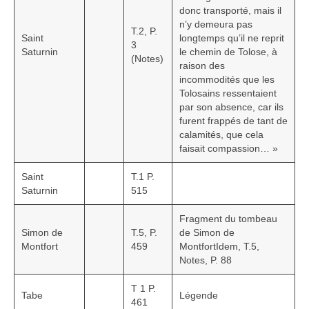
donc transporté, mais il
n’y demeura pas
T.2, P.
Saint
longtemps qu’il ne reprit
3
Saturnin
le chemin de Tolose, à
(Notes)
raison des
incommodités que les
Tolosains ressentaient
par son absence, car ils
furent frappés de tant de
calamités, que cela
faisait compassion… »
Saint
T.1 P.
Saturnin
515
Fragment du tombeau
Simon de
T.5, P.
de Simon de
Montfort
459
MontfortIdem, T.5,
Notes, P. 88
T 1 P.
Tabe
Légende
461