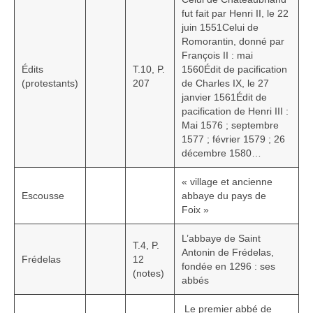
fut fait par Henri II, le 22
juin 1551Celui de
Romorantin, donné par
François II : mai
Édits
T.10, P.
1560Édit de pacification
(protestants)
207
de Charles IX, le 27
janvier 1561Édit de
pacification de Henri III :
Mai 1576 ; septembre
1577 ; février 1579 ; 26
décembre 1580…
« village et ancienne
Escousse
abbaye du pays de
Foix »
L’abbaye de Saint
T.4, P.
Antonin de Frédelas,
Frédelas
12
fondée en 1296 : ses
(notes)
abbés
Le premier abbé de