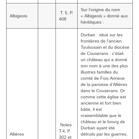
1002 à 1298
Sur l’origine du nom
T. 5, P.
Albigeois
« Albigeois » donné aux
1302 à 1499
408
hérétiques :
1505 à 1589
Durban : situé sur les
frontières de l’ancien
1595 à 1693
Toulousain et du diocèse
de Couserans : c’était
1701 à 1798
un château qui a donné
son nom à une des plus
1800 à 1899
illustres familles du
comté de Foix.Annexe
1901 à 1948
de la paroisse d’Allières
dans le Couserans. Or
1950 à 2006
comme cette église est
ancienne et fort bien
Diocèses et évêques
bâtie, il est
vraisemblable que le
Histoire Générale du Languedoc
château et le bourg de
Notes :
Durban ayant été
T.4, P.
HGL: 498 à 1095
Allières
détruits par les guerres,
302 et