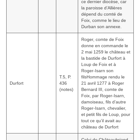
ce dernier diocèse, car
la paroisse d’Allières
dépend du comté de
Foix, comme le lieu de
Durban son annexe.
Roger, comte de Foix
donne en commande le
2 mai 1259 le château et
la bastide de Durfort à
Loup de Foix et à
Roger-Isarn son
T.5, P.
filsHommage rendu le
Durfort
436
21 avril 1277 à Roger
(notes)
Bernard III, comte de
Foix, par Roger-Isarn,
damoiseau, fils d’autre
Roger-Isarn, chevalier,
et petit fils de Loup, pour
tout ce qu’il avait au
château de Durfort
Celui de Châteaubriand