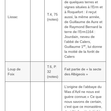
de quelques terres et
vignes situées à l’Erm et
à Roquefort : il reçut
T.4, 75
Lissac
aussi, la même année,
(notes)
de Guillaume de Aure et
de Raymond Bernard la
terre de l’Erm1164 :
Jourdain, neveu de
l’abbé de Calers,
er
Guillaume 1
, lui donne
la moitié de la forêt de
Calers
T.6, P.
Loup de
Fait partie de « la secte
32
Foix
des Albigeois »
(notes)
L’origine de l’abbaye du
Mas d’Azil ne nous est
guère connue.« Ce que
nous savons de certain,
c’est que ce monastère,