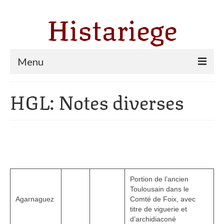
Histariege
Menu
Les communes
HGL: Notes diverses
Thèmes
Agriculture, forêt et pastoralisme
Pastoralisme
Cartulaire de Saint Sernin
Portion de l’ancien
Toulousain dans le
Catharisme
Agarnaguez
Comté de Foix, avec
titre de viguerie et
Dates ariégeoises
d’archidiaconé