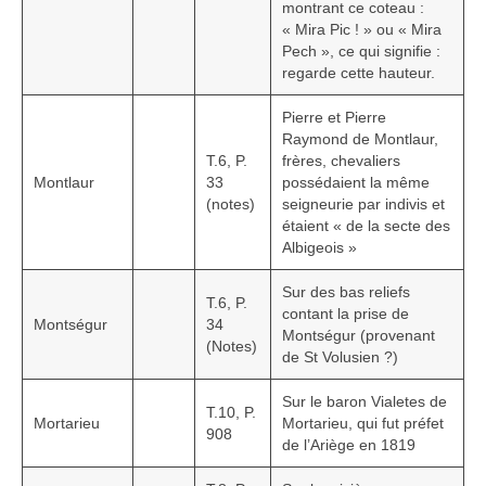
montrant ce coteau :
« Mira Pic ! » ou « Mira
Pech », ce qui signifie :
regarde cette hauteur.
Pierre et Pierre
Raymond de Montlaur,
T.6, P.
frères, chevaliers
Montlaur
33
possédaient la même
(notes)
seigneurie par indivis et
étaient « de la secte des
Albigeois »
Sur des bas reliefs
T.6, P.
contant la prise de
Montségur
34
Montségur (provenant
(Notes)
de St Volusien ?)
Sur le baron Vialetes de
T.10, P.
Mortarieu
Mortarieu, qui fut préfet
908
de l’Ariège en 1819