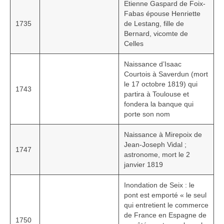
Etienne Gaspard de Foix-
HGL: 1105 à 1199
Fabas épouse Henriette
1735
de Lestang, fille de
HGL: 1201 à 1249
Bernard, vicomte de
Celles
HGL: 1300 à 1350
Naissance d’Isaac
HGL: 1255 à 1297
Courtois à Saverdun (mort
le 17 octobre 1819) qui
1743
HGL: 1352 à 1499
partira à Toulouse et
fondera la banque qui
HGL: 1500 à 1790
porte son nom
HGL: Notes diverses
Naissance à Mirepoix de
Jean-Joseph Vidal ;
1747
Personnalités
astronome, mort le 2
janvier 1819
Personnalités Seconde guerre mondiale
Inondation de Seix : le
Alfred Parens
pont est emporté « le seul
qui entretient le commerce
La garde aux Pyrénées de 1808 à 1814
de France en Espagne de
1750