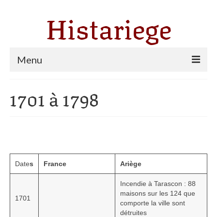
Histariege
Menu
Les communes
1701 à 1798
Thèmes
Agriculture, forêt et pastoralisme
Pastoralisme
Date
s
France
Ariège
Cartulaire de Saint Sernin
Incendie à Tarascon : 88
Catharisme
maisons sur les 124 que
1701
comporte la ville sont
Dates ariégeoises
détruites