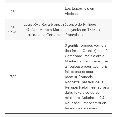
1002 à 1298
Les Espagnols en
1712
Vicdessos
1302 à 1499
Louis XV : Roi à 5 ans : régence de Philippe
1505 à 1589
1715-
d’OrléansMarié à Marie Leczynska en 1725La
1774
Lorraine et la Corse sont françaises
1595 à 1693
3 gentilshommes verriers
1701 à 1798
(les frères Grenier), nés à
Camarade, mais alors à
1800 à 1899
Montauban, sont exécutés
à Toulouse pour avoir pris
1901 à 1948
fait et cause pour le
1732
pasteur François
1950 à 2006
Rochette, pasteur de la
Religion Réformée, surpris
Diocèses et évêques
dans l’exercice de son
ministère. Voltaire et J.J.
Histoire Générale du Languedoc
Rousseau intervinrent en
faveur des accusés
HGL: 498 à 1095