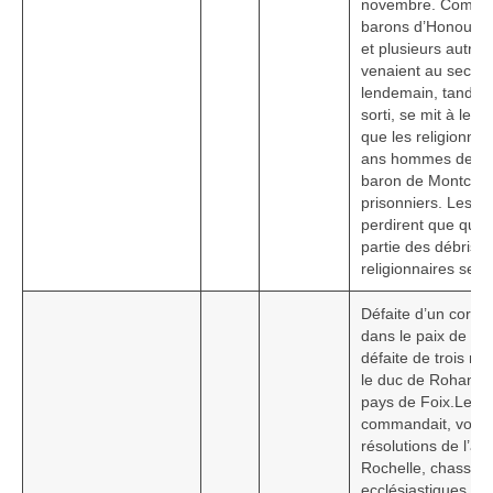
novembre. Comme il
barons d’Honous e
et plusieurs autre
venaient au secours
lendemain, tandis
sorti, se mit à leur
que les religionnai
ans hommes de tués
baron de Montclus,
prisonniers. Les ca
perdirent que quel
partie des débris 
religionnaires se r
Défaite d’un corps 
dans le paix de Foix
défaite de trois mil
le duc de Rohan av
pays de Foix.Le ba
commandait, voulan
résolutions de l’a
Rochelle, chassa d
ecclésiastiques et 