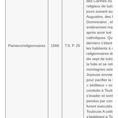
des Carmes où il y
religieux de tués. I
jours suivant aux 
Augustins, des Fra
Dominicains ; et ils
entièrement maîtres 
après avoir tué ou
catholiques. Quel
derniers s’étant ret
Pamiers/religionnaires
1566
T.9, P. 25
les habitants à se 
religionnaires de ce
dix sept de tués. T
la fuite et se retir
montagnes voisine
Joyeuse envoie La
pour pacifier la vil
« séditieux » sont f
conduits à Toulouse
s’évader et sont c
pendus par contuma
furent exécutés l’
Toulouse.A cette oc
s’établirent à Toulo