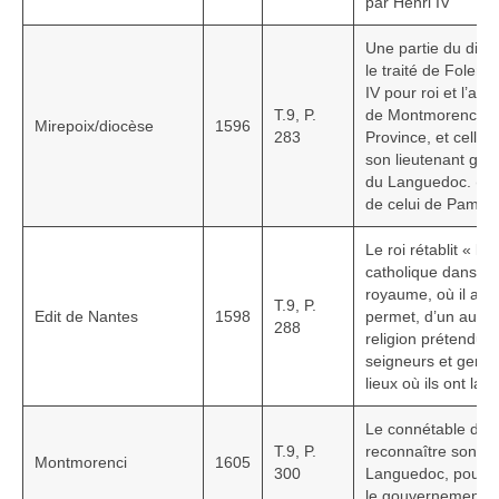
par Henri IV
Une partie du dioc
le traité de Folemb
IV pour roi et l’aut
T.9, P.
de Montmorenci, g
Mirepoix/diocèse
1596
283
Province, et celle
son lieutenant géné
du Languedoc. (ce 
de celui de Pamier
Le roi rétablit « l’e
catholique dans tou
royaume, où il a ét
T.9, P.
Edit de Nantes
1598
permet, d’un autre 
288
religion prétendue
seigneurs et genti
lieux où ils ont la 
Le connétable de M
T.9, P.
reconnaître son fil
Montmorenci
1605
300
Languedoc, pour s
le gouvernement de