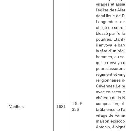
villages et assiégea
l’église des Allema
demi lieue de Pami
Languedoc : mais i
obligé de se retirer
blessé par l’effet 
poudres. Etant gué
il envoya le baron, 
la tête d’un régime
hommes, au secou
qui le renvoya dan
pour s’assurer du
régiment et vingt 
religionnaires de 
Cévennes.Le baron
avec ce secours, as
château de la Nog
T.9, P.
composition, et le 
Varilhes
1621
336
brûla ensuite l’égl
village de Varniole
maison épiscopale
Antonin, éloignée 