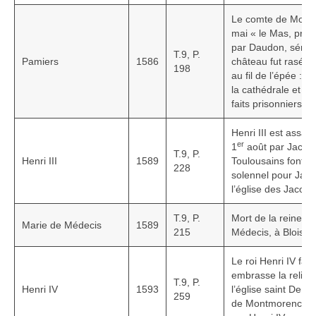
Le comte de Montg
mai « le Mas, près
par Daudon, sénéc
T.9, P.
Pamiers
1586
château fut rasé e
198
au fil de l’épée : 
la cathédrale et q
faits prisonniers »
Henri III est assas
er
1
août par Jacqu
T.9, P.
Henri III
1589
Toulousains font c
228
solennel pour Jac
l’église des Jacobi
T.9, P.
Mort de la reine m
Marie de Médecis
1589
215
Médecis, à Blois, le
Le roi Henri IV fait
embrasse la religi
T.9, P.
Henri IV
1593
l’église saint Denis 
259
de Montmorenci e