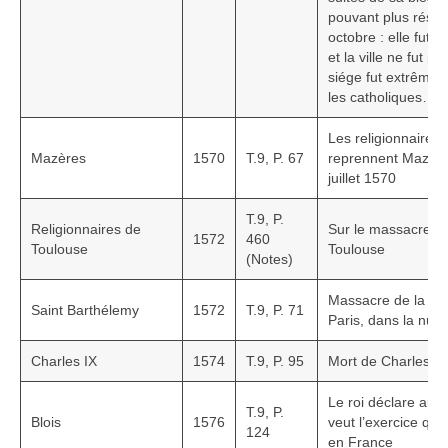
pouvant plus résiste
octobre : elle fut 
et la ville ne fut p
siége fut extrêmem
les catholiques… »
Les religionnaire
Mazères
1570
T.9, P. 67
reprennent Mazères
juillet 1570
T.9, P.
Religionnaires de
Sur le massacre de
1572
460
Toulouse
Toulouse
(Notes)
Massacre de la sai
Saint Barthélemy
1572
T.9, P. 71
Paris, dans la nuit
Charles IX
1574
T.9, P. 95
Mort de Charles IX
Le roi déclare aux é
T.9, P.
Blois
1576
veut l’exercice que
124
en France