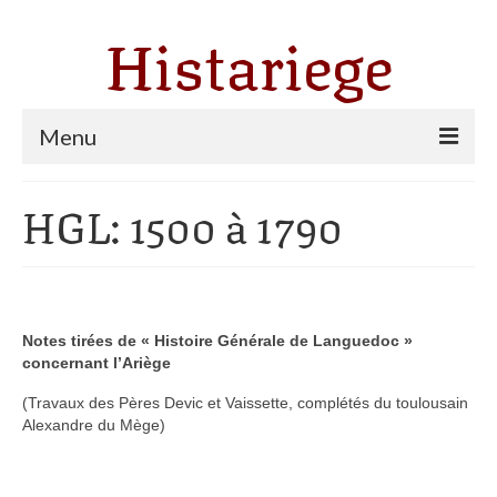
Histariege
Menu
Les communes
HGL: 1500 à 1790
Thèmes
Agriculture, forêt et pastoralisme
Pastoralisme
Notes tirées de « Histoire Générale de Languedoc »
concernant l’Ariège
Cartulaire de Saint Sernin
(Travaux des Pères Devic et Vaissette, complétés du toulousain
Catharisme
Alexandre du Mège)
Dates ariégeoises