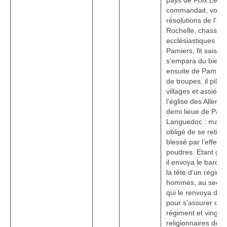
pays de Foix.Le ba
commandait, voulan
résolutions de l’a
Rochelle, chassa d
ecclésiastiques et 
Pamiers, fit saisir 
s’empara du bien du
ensuite de Pamiers
de troupes, il pilla 
villages et assiégea
l’église des Allema
demi lieue de Pami
Languedoc : mais i
obligé de se retirer
blessé par l’effet 
poudres. Etant gué
il envoya le baron, 
la tête d’un régime
hommes, au secou
qui le renvoya dan
pour s’assurer du
régiment et vingt 
religionnaires de 