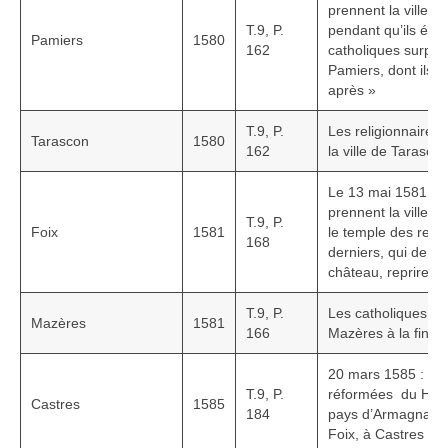
prennent la ville d
T.9, P.
pendant qu’ils étai
Pamiers
1580
162
catholiques surprire
Pamiers, dont ils f
après »
T.9, P.
Les religionnaires
Tarascon
1580
162
la ville de Tarasco
Le 13 mai 1581, le
prennent la ville de
T.9, P.
Foix
1581
le temple des relig
168
derniers, qui deme
château, reprirent l
T.9, P.
Les catholiques se
Mazères
1581
166
Mazères à la fin ju
20 mars 1585 : con
T.9, P.
réformées du Hau
Castres
1585
184
pays d’Armagnac, 
Foix, à Castres