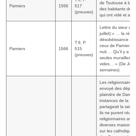
de Toulouse à la 
Pamiers
1566
517
des habitants de P
(preuves)
qui ont vidé et aba
Lettre du sieur de
juillet):« … la rébel
désobéissance à vo
T.9, P.
ceux de Pamiers… i
Pamiers
1566
515
nuit…. Qu’il y a au
(preuves)
seules murailles e
vides… » (De Joyeu
semaines)
Les religionnaires
envoyé des députés
plaindre de Damvil
instances de la rei
partageait la seign
ils ne purent réuss
religionnaires avai
diverses maisons e
sur les catholiques,