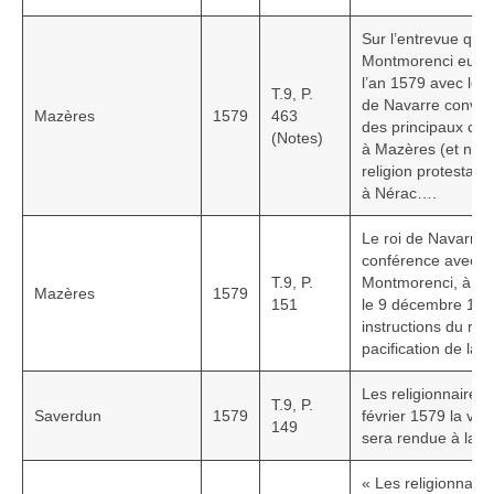
Sur l’entrevue que
Montmorenci eut à 
l’an 1579 avec le r
T.9, P.
de Navarre convo
Mazères
1579
463
des principaux che
(Notes)
à Mazères (et non
religion protestante
à Nérac….
Le roi de Navarre
conférence avec l
T.9, P.
Montmorenci, à Maz
Mazères
1579
151
le 9 décembre 1579
instructions du roi
pacification de la r
Les religionnaires 
T.9, P.
Saverdun
1579
février 1579 la vil
149
sera rendue à la p
« Les religionnair