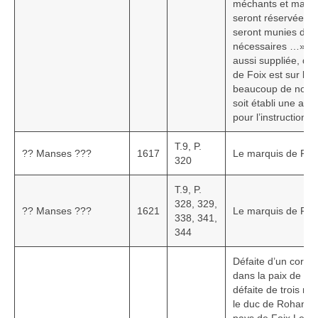
méchants et malfait
seront réservées à
seront munies de 
nécessaires …»« V
aussi suppliée, qu
de Foix est sur la f
beaucoup de nobles
soit établi une aca
pour l’instruction 
T.9, P.
?? Manses ???
1617
Le marquis de Po
320
T.9, P.
328, 329,
?? Manses ???
1621
Le marquis de Po
338, 341,
344
Défaite d’un corps 
dans la paix de Foix
défaite de trois mil
le duc de Rohan av