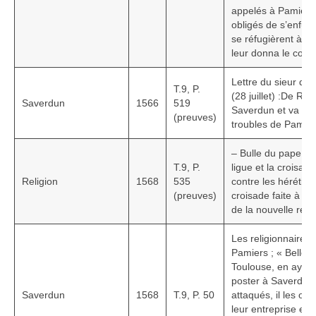
appelés à Pamiers,
obligés de s’enfuir
se réfugièrent à Tou
leur donna le collè
Lettre du sieur de 
T.9, P.
(28 juillet) :De Ra
Saverdun
1566
519
Saverdun et va au 
(preuves)
troubles de Pamie
– Bulle du pape Pie
T.9, P.
ligue et la croisad
Religion
1568
535
contre les hérétiqu
(preuves)
croisade faite à T
de la nouvelle relig
Les religionnaires 
Pamiers ; « Belleg
Toulouse, en ayant 
poster à Saverdun,
Saverdun
1568
T.9, P. 50
attaqués, il les o
leur entreprise et 