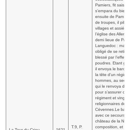
Pamiers, fit saisir 
s’empara du bien du
ensuite de Pamiers
de troupes, il pilla 
villages et assiégea
l’église des Allema
demi lieue de Pami
Languedoc : mais i
obligé de se retirer
blessé par l’effet 
poudres. Etant gué
il envoya le baron, 
la tête d’un régime
hommes, au secou
qui le renvoya dan
pour s’assurer du
régiment et vingt 
religionnaires de 
Cévennes.Le baron
avec ce secours, as
château de la Nog
T.9, P.
composition, et le 
La Tour du Crieu
1621