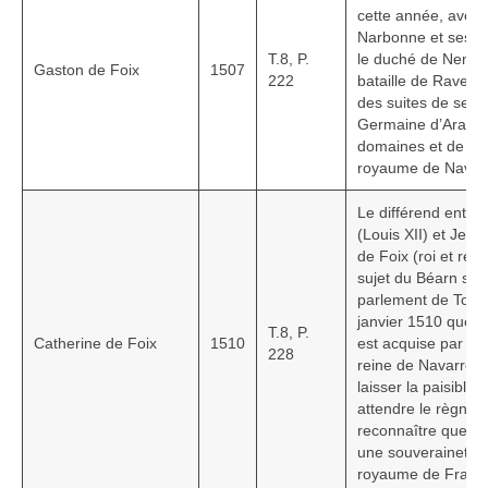
cette année, avec l
HGL: 1105 à 1199
Narbonne et ses d
T.8, P.
le duché de Nemour
HGL: 1201 à 1249
Gaston de Foix
1507
222
bataille de Ravenn
des suites de ses 
HGL: 1300 à 1350
Germaine d’Aragon
domaines et de ses
HGL: 1255 à 1297
royaume de Navar
HGL: 1352 à 1499
Le différend entre 
(Louis XII) et Jean
HGL: 1500 à 1790
de Foix (roi et rei
sujet du Béarn se
HGL: Notes diverses
parlement de Toulo
janvier 1510 que l
Personnalités
T.8, P.
Catherine de Foix
1510
est acquise par le r
228
reine de Navarre s
Personnalités Seconde guerre mondiale
laisser la paisible p
attendre le règne d
Alfred Parens
reconnaître que le 
une souveraineté 
La garde aux Pyrénées de 1808 à 1814
royaume de Franc