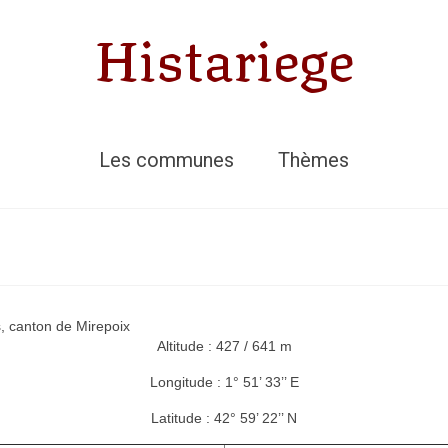
Histariege
Les communes
Thèmes
, canton de Mirepoix
Altitude : 427 / 641 m
Longitude : 1° 51’ 33’’ E
Latitude : 42° 59’ 22’’ N