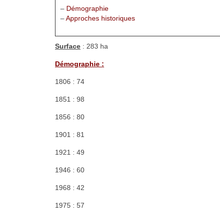
–
Démographie
–
Approches historiques
Surface
: 283 ha
Démographie :
1806 : 74
1851 : 98
1856 : 80
1901 : 81
1921 : 49
1946 : 60
1968 : 42
1975 : 57