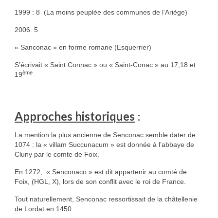
HGL: 1105 à 1199
1999 : 8 (La moins peuplée des communes de l’Ariège)
HGL: 1201 à 1249
2006: 5
« Sanconac » en forme romane (Esquerrier)
HGL: 1300 à 1350
S’écrivait « Saint Connac » ou « Saint-Conac » au 17,18 et
HGL: 1255 à 1297
ème
19
HGL: 1352 à 1499
HGL: 1500 à 1790
Approches historiques
:
HGL: Notes diverses
La mention la plus ancienne de Senconac semble dater de
1074 : la « villam Succunacum » est donnée à l’abbaye de
Personnalités
Cluny par le comte de Foix.
Personnalités Seconde guerre mondiale
En 1272, « Senconaco » est dit appartenir au comté de
Foix, (HGL, X), lors de son conflit avec le roi de France.
Alfred Parens
Tout naturellement, Senconac ressortissait de la châtellenie
La garde aux Pyrénées de 1808 à 1814
de Lordat en 1450