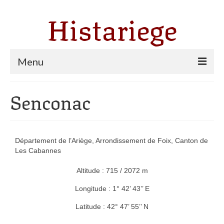
Histariege
Menu
Les communes
Senconac
Thèmes
Agriculture, forêt et pastoralisme
Département de l’Ariège, Arrondissement de Foix, Canton de
Pastoralisme
Les Cabannes
Cartulaire de Saint Sernin
Altitude : 715 / 2072 m
Longitude : 1° 42’ 43’’ E
Catharisme
Latitude : 42° 47’ 55’’ N
Dates ariégeoises