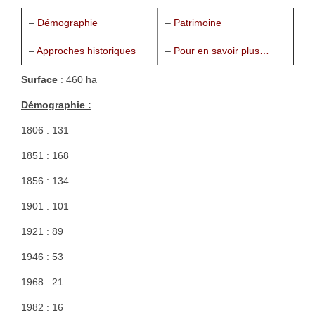
1002 à 1298
–
Démographie
–
Patrimoine
1302 à 1499
–
Approches historiques
–
Pour en savoir plus…
1505 à 1589
Surface
: 460 ha
1595 à 1693
Démographie :
1701 à 1798
1806 : 131
1800 à 1899
1851 : 168
1856 : 134
1901 à 1948
1901 : 101
1950 à 2006
1921 : 89
Diocèses et évêques
1946 : 53
Histoire Générale du Languedoc
1968 : 21
HGL: 498 à 1095
1982 : 16