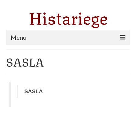
Histariege
Menu
Les communes
SASLA
Thèmes
Agriculture, forêt et pastoralisme
SASLA
Pastoralisme
Cartulaire de Saint Sernin
Catharisme
Dates ariégeoises