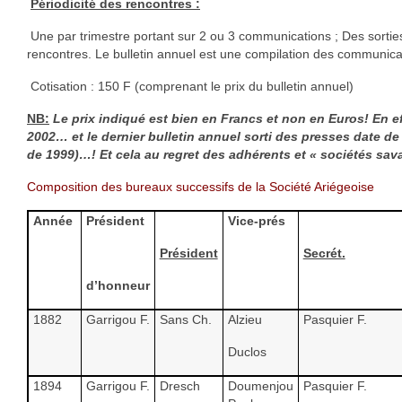
Périodicité des rencontres :
HGL: 1105 à 1199
Une par trimestre portant sur 2 ou 3 communications ; Des sortie
HGL: 1201 à 1249
rencontres. Le bulletin annuel est une compilation des communica
Cotisation : 150 F (comprenant le prix du bulletin annuel)
HGL: 1300 à 1350
NB:
Le prix indiqué est bien en Francs et non en Euros! En e
HGL: 1255 à 1297
2002… et le dernier bulletin annuel sorti des presses date 
de 1999)…! Et cela au regret des adhérents et « sociétés sa
HGL: 1352 à 1499
Composition des bureaux successifs de la Société Ariégeoise
HGL: 1500 à 1790
Année
Président
Vice-prés
HGL: Notes diverses
Président
Secrét.
Personnalités
d’honneur
Personnalités Seconde guerre mondiale
1882
Garrigou F.
Sans Ch.
Alzieu
Pasquier F.
Alfred Parens
Duclos
La garde aux Pyrénées de 1808 à 1814
1894
Garrigou F.
Dresch
Doumenjou
Pasquier F.