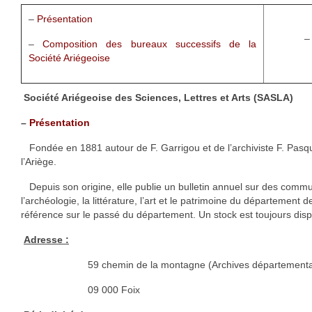
1002 à 1298
–
Présentation
1302 à 1499
–
Composition des bureaux successifs de la
Société Ariégeoise
1505 à 1589
1595 à 1693
Société Ariégeoise des Sciences, Lettres et Arts (SASLA)
–
Présentation
1701 à 1798
Fondée en 1881 autour de F. Garrigou et de l’archiviste F. Pasq
1800 à 1899
l’Ariège.
1901 à 1948
Depuis son origine, elle publie un bulletin annuel sur des communi
l’archéologie, la littérature, l’art et le patrimoine du département d
1950 à 2006
référence sur le passé du département. Un stock est toujours disp
Diocèses et évêques
Adresse :
59 chemin de la montagne (Archives départementa
Histoire Générale du Languedoc
09 000 Foix
HGL: 498 à 1095