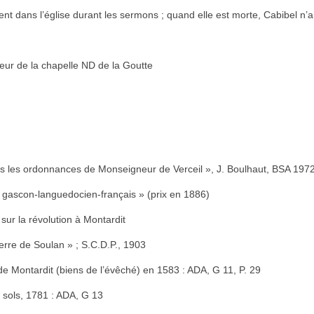
aient dans l’église durant les sermons ; quand elle est morte, Cabibel n’a
eur de la chapelle ND de la Goutte
ès les ordonnances de Monseigneur de Verceil », J. Boulhaut, BSA 197
re gascon-languedocien-français » (prix en 1886)
sur la révolution à Montardit
erre de Soulan » ; S.C.D.P., 1903
de Montardit (biens de l’évêché) en 1583 : ADA, G 11, P. 29
0 sols, 1781 : ADA, G 13