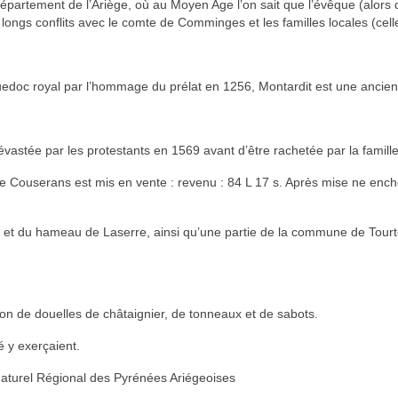
épartement de l’Ariège, où au Moyen Age l’on sait que l’évêque (alors
rès longs conflits avec le comte de Comminges et les familles locales (ce
oc royal par l’hommage du prélat en 1256, Montardit est une ancienne
dévastée par les protestants en 1569 avant d’être rachetée par la famill
de Couserans est mis en vente : revenu : 84 L 17 s. Après mise ne enchè
t et du hameau de Laserre, ainsi qu’une partie de la commune de Tou
ion de douelles de châtaignier, de tonneaux et de sabots.
é y exerçaient.
aturel Régional des Pyrénées Ariégeoises