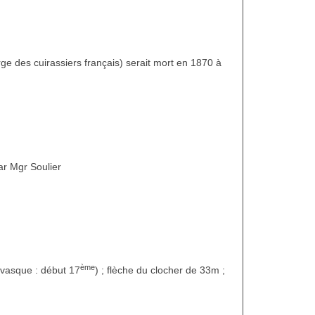
ge des cuirassiers français) serait mort en 1870 à
ar Mgr Soulier
ème
a vasque : début 17
) ; flèche du clocher de 33m ;