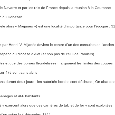
 de Navarre et par les rois de France depuis la réunion à la Couronne
ion du Donezan.
 alors « Miejanes ») est une localité d’importance pour l’époque : 31
 par Henri IV, Mijanès devient le centre d’un des consulats de l’ancie
dépend du diocèse d’Alet (et non pas de celui de Pamiers)
yales et que des bornes fleurdelisées marquaient les limites des coupes
sur 475 sont sans abris
ans durant deux jours : les autorités locales sont déchues ; On abat d
énages et 466 habitants
é y exercent alors que des carrières de talc et de fer y sont exploitées.
h d’un avion le 4 décembre 1944