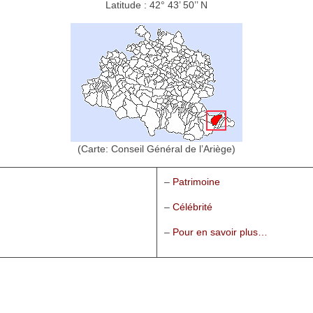
Latitude : 42° 43’ 50’’ N
(Carte: Conseil Général de l’Ariège)
–
Patrimoine
–
Célébrité
–
Pour en savoir plus…