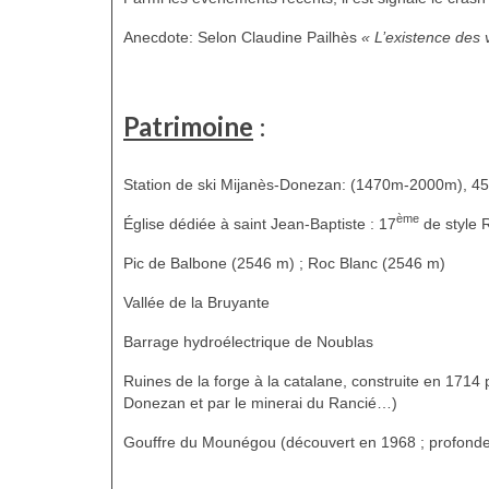
Anecdote: Selon Claudine Pailhès
« L’existence des 
Patrimoine
:
Station de ski Mijanès-Donezan: (1470m-2000m), 45 Km 
ème
Église dédiée à saint Jean-Baptiste : 17
de style 
Pic de Balbone (2546 m) ; Roc Blanc (2546 m)
Vallée de la Bruyante
Barrage hydroélectrique de Noublas
Ruines de la forge à la catalane, construite en 1714
Donezan et par le minerai du Rancié…)
Gouffre du Mounégou (découvert en 1968 ; profond