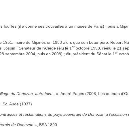
 fouilles (il a donné ses trouvailles à un musée de Paris) ; puis à Mi
e 1951: maire de Mijanès en 1983 alors que son beau-père, Robert Naud
er
l Jospin ; Sénateur de l’Ariège (élu le 1
octobre 1998, réélu le 21 se
er
e 28 septembre 2004, puis en 2008) ; élu président du Sénat le 1
octob
 village du Donezan, autrefois… »
, André Pagés (2006, Les auteurs d’Oc
Et. Sc. Aude (1937)
ontrances et réclamations du pays souverain de Donezan à l’occasion
ouverain de Donezan
», BSA 1890