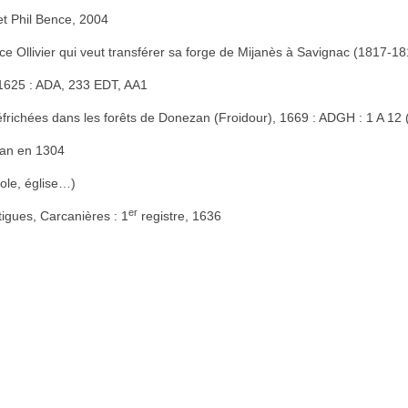
 et Phil Bence, 2004
e Ollivier qui veut transférer sa forge de Mijanès à Savignac (1817-1
-1625 : ADA, 233 EDT, AA1
éfrichées dans les forêts de Donezan (Froidour), 1669 : ADGH : 1 A 12 
ezan en 1304
ole, église…)
er
tigues, Carcanières : 1
registre, 1636