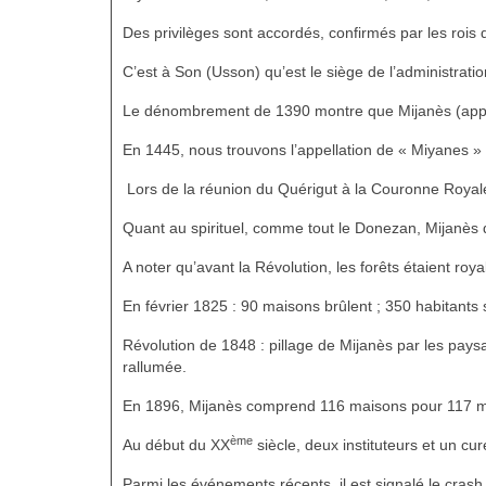
Des privilèges sont accordés, confirmés par les rois
C’est à Son (Usson) qu’est le siège de l’administrat
Le dénombrement de 1390 montre que Mijanès (appelé
En 1445, nous trouvons l’appellation de « Miyanes »
Lors de la réunion du Quérigut à la Couronne Royale
Quant au spirituel, comme tout le Donezan, Mijanès 
A noter qu’avant la Révolution, les forêts étaient ro
En février 1825 : 90 maisons brûlent ; 350 habitants 
Révolution de 1848 : pillage de Mijanès par les pays
rallumée.
En 1896, Mijanès comprend 116 maisons pour 117 m
ème
Au début du XX
siècle, deux instituteurs et un cur
Parmi les événements récents, il est signalé le cras