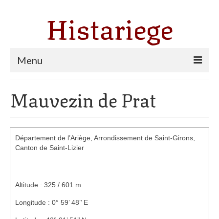
Histariege
Menu
Les communes
Mauvezin de Prat
Thèmes
Agriculture, forêt et pastoralisme
Département de l’Ariège,
Arrondissement de Saint-Girons,
Pastoralisme
Canton de Saint-Lizier
Cartulaire de Saint Sernin
Altitude : 325 / 601 m
Catharisme
Longitude : 0° 59’ 48’’ E
Dates ariégeoises