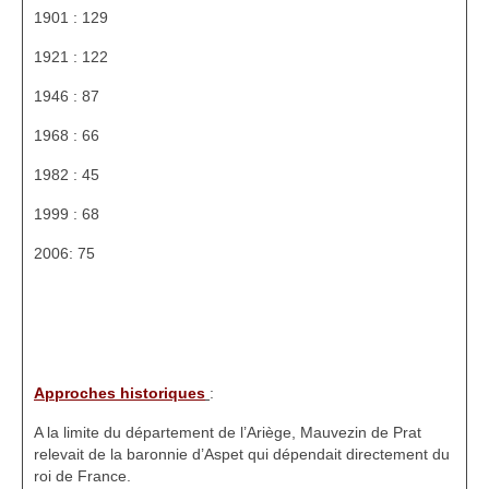
1901 : 129
HGL: 1105 à 1199
1921 : 122
HGL: 1201 à 1249
1946 : 87
HGL: 1300 à 1350
1968 : 66
HGL: 1255 à 1297
1982 : 45
HGL: 1352 à 1499
1999 : 68
HGL: 1500 à 1790
2006: 75
HGL: Notes diverses
Personnalités
Personnalités Seconde guerre mondiale
Approches historiques
:
Alfred Parens
A la limite du département de l’Ariège, Mauvezin de Prat
relevait de la baronnie d’Aspet qui dépendait directement du
La garde aux Pyrénées de 1808 à 1814
roi de France.