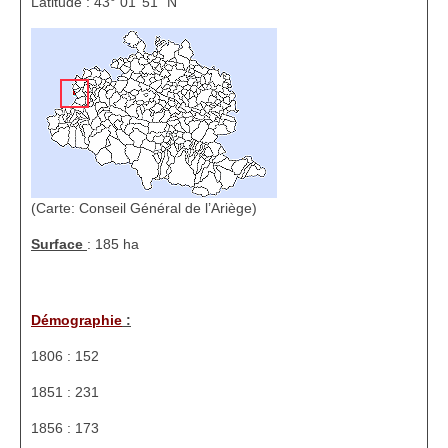
Latitude : 43° 01’ 51’’ N
1002 à 1298
1302 à 1499
1505 à 1589
1595 à 1693
1701 à 1798
(Carte: Conseil Général de l’Ariège)
1800 à 1899
Surface
: 185 ha
1901 à 1948
1950 à 2006
Démographie
:
Diocèses et évêques
1806 : 152
Histoire Générale du Languedoc
1851 : 231
HGL: 498 à 1095
1856 : 173