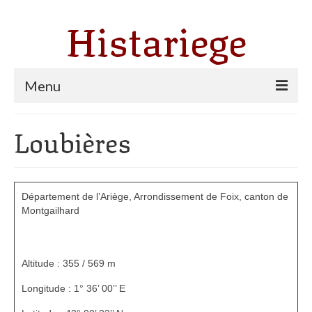
Histariege
Menu
Les communes
Loubières
Thèmes
Agriculture, forêt et pastoralisme
Département de l’Ariège,
Arrondissement de Foix, canton de
Pastoralisme
Montgailhard
Cartulaire de Saint Sernin
Altitude : 355 / 569 m
Catharisme
Longitude : 1° 36’ 00’’ E
Dates ariégeoises