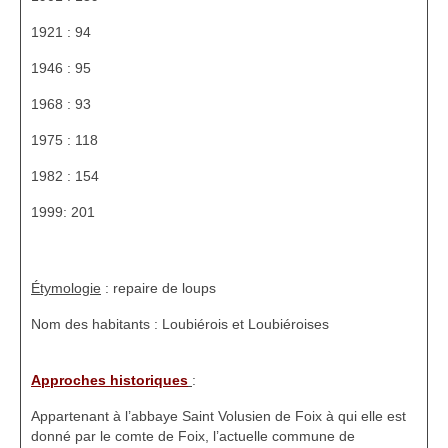
HGL: 1105 à 1199
1921 : 94
HGL: 1201 à 1249
1946 : 95
HGL: 1300 à 1350
1968 : 93
1975 : 118
HGL: 1255 à 1297
1982 : 154
HGL: 1352 à 1499
1999: 201
HGL: 1500 à 1790
HGL: Notes diverses
Étymologie
: repaire de loups
Personnalités
Nom des habitants : Loubiérois et Loubiéroises
Personnalités Seconde guerre mondiale
Approches historiques
:
Alfred Parens
Appartenant à l’abbaye Saint Volusien de Foix à qui elle est
La garde aux Pyrénées de 1808 à 1814
donné par le comte de Foix, l’actuelle commune de