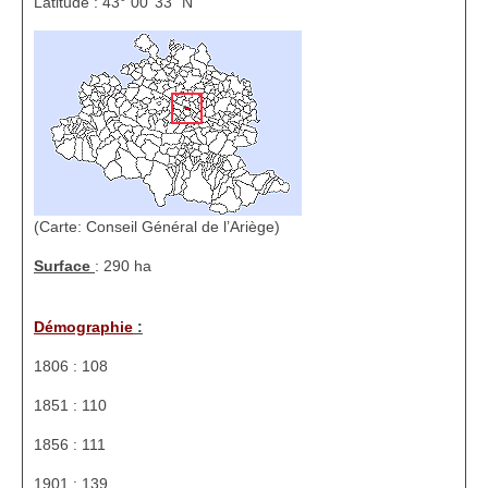
Latitude : 43° 00’ 33’’ N
1002 à 1298
1302 à 1499
1505 à 1589
1595 à 1693
1701 à 1798
(Carte: Conseil Général de l’Ariège)
1800 à 1899
Surface
: 290 ha
1901 à 1948
Démographie
:
1950 à 2006
1806 : 108
Diocèses et évêques
1851 : 110
Histoire Générale du Languedoc
1856 : 111
HGL: 498 à 1095
1901 : 139