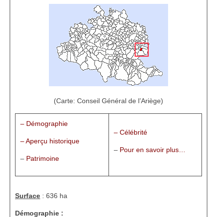
1002 à 1298
1302 à 1499
1505 à 1589
1595 à 1693
1701 à 1798
(Carte: Conseil Général de l’Ariège)
1800 à 1899
– Démographie
1901 à 1948
– Célébrité
– Aperçu historique
1950 à 2006
–
Pour en savoir plus…
–
Patrimoine
Diocèses et évêques
Histoire Générale du Languedoc
Surface
: 636 ha
HGL: 498 à 1095
Démographie :