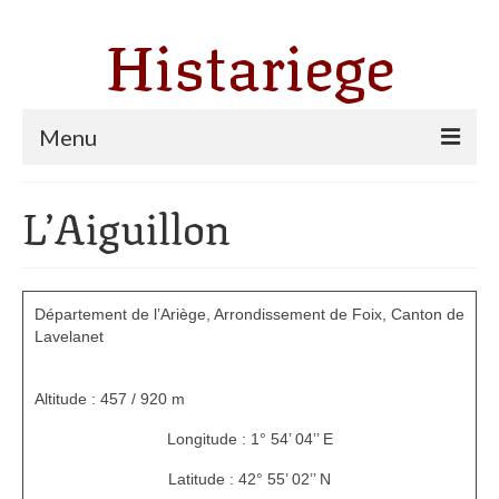
Histariege
Menu
Les communes
L’Aiguillon
Thèmes
Agriculture, forêt et pastoralisme
Département de l’Ariège, Arrondissement de Foix, Canton de
Pastoralisme
Lavelanet
Cartulaire de Saint Sernin
Altitude : 457 / 920 m
Catharisme
Longitude : 1° 54’ 04’’ E
Dates ariégeoises
Latitude : 42° 55’ 02’’ N