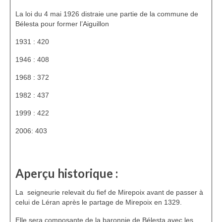
HGL: 1105 à 1199
La loi du 4 mai 1926 distraie une partie de la commune de
Bélesta pour former l’Aiguillon
HGL: 1201 à 1249
1931 : 420
HGL: 1300 à 1350
1946 : 408
HGL: 1255 à 1297
1968 : 372
HGL: 1352 à 1499
1982 : 437
HGL: 1500 à 1790
1999 : 422
2006: 403
HGL: Notes diverses
Personnalités
Aperçu historique :
Personnalités Seconde guerre mondiale
Alfred Parens
La seigneurie relevait du fief de Mirepoix avant de passer à
celui de Léran après le partage de Mirepoix en 1329.
La garde aux Pyrénées de 1808 à 1814
Elle sera composante de la baronnie de Bélesta avec les