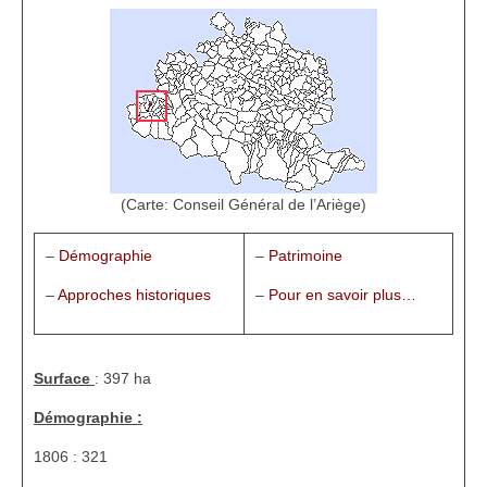
1002 à 1298
1302 à 1499
1505 à 1589
1595 à 1693
1701 à 1798
(Carte: Conseil Général de l’Ariège)
1800 à 1899
–
Démographie
–
Patrimoine
1901 à 1948
–
Approches historiques
–
Pour en savoir plus…
1950 à 2006
Diocèses et évêques
Surface
: 397 ha
Démographie :
Histoire Générale du Languedoc
1806 : 321
HGL: 498 à 1095