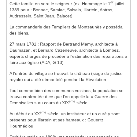
er
Cette famille en sera le seigneur (ex. Hommage le 1
juillet
1389 pour : Bonnac, Samiac, Salsein, Illartein, Antras,
Audressein, Saint Jean, Balacet)
La commanderie des Templiers de Montsaunès y posséda
des biens.
27 mars 1781 : Rapport de Bertrand Mamy, architecte à
Daumazan, et Bernard Cazeneuve, architecte à Lombez,
experts chargés de procéder à l’estimation des réparations à
faire aux église (ADA, G 13)
A l’entrée du village se trouvait le château (siège de justice
royale) qui a été démantelé pendant la Révolution.
Tout comme bien des communes voisines, la population se
trouva confrontée à ce que l’on appelle la « Guerre des
ème
Demoiselles » au cours du XIX
siècle.
ème
Au début du XX
siècle, un instituteur et un curé y sont
présents pour Illartein et ses hameaux : Gouerrz,
Hourmédiou
Fruitière créée en 1898; une porcherie y est annexée en