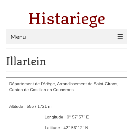
Histariege
Menu
Les communes
Illartein
Thèmes
Agriculture, forêt et pastoralisme
Département de l’Ariège, Arrondissement de Saint-Girons,
Pastoralisme
Canton de Castillon en Couserans
Cartulaire de Saint Sernin
Altitude : 555 / 1721 m
Catharisme
Longitude : 0° 57’ 57’’ E
Dates ariégeoises
Latitude : 42° 56’ 12’’ N