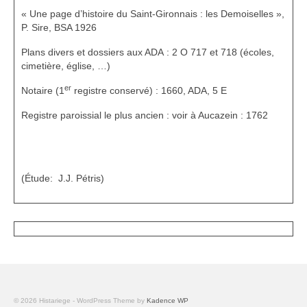
« Une page d’histoire du Saint-Gironnais : les Demoiselles »,
P. Sire, BSA 1926
Plans divers et dossiers aux ADA : 2 O 717 et 718 (écoles,
cimetière, église, …)
er
Notaire (1
registre conservé) : 1660, ADA, 5 E
Registre paroissial le plus ancien : voir à Aucazein : 1762
(Étude: J.J. Pétris)
© 2026 Histariege - WordPress Theme by
Kadence WP