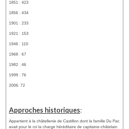
1851 : 423
HGL: 1105 à 1199
1856 : 434
HGL: 1201 à 1249
1901 : 233
HGL: 1300 à 1350
1921 : 153
HGL: 1255 à 1297
1946 : 110
HGL: 1352 à 1499
1968 : 67
HGL: 1500 à 1790
1982 : 46
1999 : 76
HGL: Notes diverses
2006: 72
Personnalités
Personnalités Seconde guerre mondiale
Approches historiques
:
Alfred Parens
Appartient à la châtellenie de Castillon dont la famille Du Pac
La garde aux Pyrénées de 1808 à 1814
avait pour le roi la charge héréditaire de capitaine-châtelain.