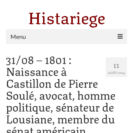
Histariege
Menu
31/08 – 1801 :
Les communes
11
Naissance à
Thèmes
AOÛT 2024
Castillon de Pierre
Agriculture, forêt et pastoralisme
Soulé, avocat, homme
Pastoralisme
politique, sénateur de
Cartulaire de Saint Sernin
Lousiane, membre du
Catharisme
sénat américain,
Dates ariégeoises