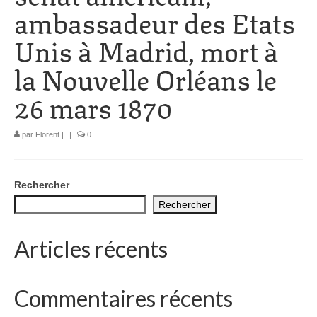
ambassadeur des Etats
1002 à 1298
Unis à Madrid, mort à
1302 à 1499
la Nouvelle Orléans le
1505 à 1589
26 mars 1870
1595 à 1693
1701 à 1798
par
Florent
|
|
0
1800 à 1899
Rechercher
1901 à 1948
Rechercher
1950 à 2006
Articles récents
Diocèses et évêques
Histoire Générale du Languedoc
Commentaires récents
HGL: 498 à 1095