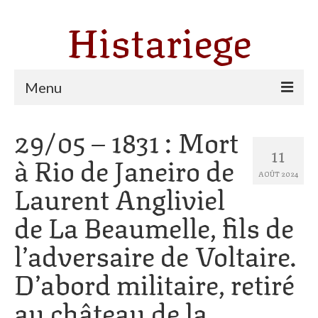
Histariege
Menu
29/05 – 1831 : Mort
Les communes
11
à Rio de Janeiro de
Thèmes
AOÛT 2024
Laurent Angliviel
Agriculture, forêt et pastoralisme
de La Beaumelle, fils de
Pastoralisme
l’adversaire de Voltaire.
Cartulaire de Saint Sernin
D’abord militaire, retiré
Catharisme
au château de la
Dates ariégeoises