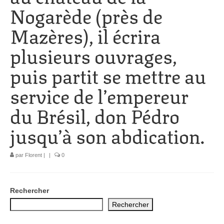
Nogarède (près de
1002 à 1298
Mazères), il écrira
1302 à 1499
plusieurs ouvrages,
1505 à 1589
puis partit se mettre au
1595 à 1693
service de l’empereur
1701 à 1798
du Brésil, don Pédro
1800 à 1899
jusqu’à son abdication.
1901 à 1948
1950 à 2006
par
Florent
|
|
0
Diocèses et évêques
Rechercher
Histoire Générale du Languedoc
Rechercher
HGL: 498 à 1095