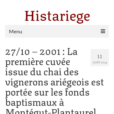
Histariege
Menu
27/10 – 2001 : La
Les communes
11
première cuvée
Thèmes
AOÛT 2024
issue du chai des
Agriculture, forêt et pastoralisme
vignerons ariégeois est
Pastoralisme
portée sur les fonds
Cartulaire de Saint Sernin
baptismaux à
Catharisme
Montégut-Plantaurel
Dates ariégeoises