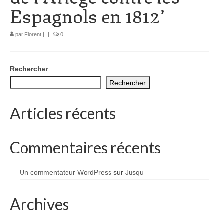
Espagnols en 1812’
1002 à 1298
1302 à 1499
par
Florent
|
|
0
1505 à 1589
1595 à 1693
Rechercher
Rechercher
1701 à 1798
Articles récents
1800 à 1899
1901 à 1948
Commentaires récents
1950 à 2006
Diocèses et évêques
Un commentateur WordPress
sur
Jusqu
Histoire Générale du Languedoc
Archives
HGL: 498 à 1095