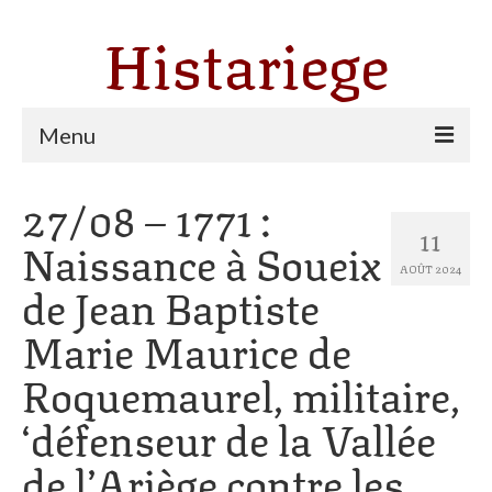
Histariege
Menu
27/08 – 1771 :
Les communes
11
Naissance à Soueix
Thèmes
AOÛT 2024
de Jean Baptiste
Agriculture, forêt et pastoralisme
Marie Maurice de
Pastoralisme
Roquemaurel, militaire,
Cartulaire de Saint Sernin
‘défenseur de la Vallée
Catharisme
de l’Ariège contre les
Dates ariégeoises