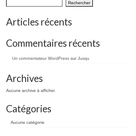
Rechercher
1002 à 1298
1302 à 1499
Articles récents
1505 à 1589
Commentaires récents
1595 à 1693
1701 à 1798
Un commentateur WordPress
sur
Jusqu
1800 à 1899
Archives
1901 à 1948
Aucune archive à afficher.
1950 à 2006
Diocèses et évêques
Catégories
Histoire Générale du Languedoc
Aucune catégorie
HGL: 498 à 1095