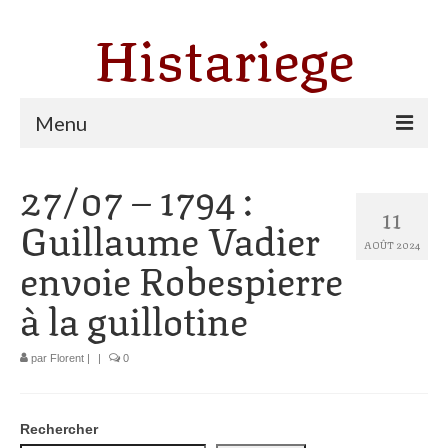
Histariege
Menu
27/07 – 1794 :
Les communes
11
Guillaume Vadier
Thèmes
AOÛT 2024
envoie Robespierre
Agriculture, forêt et pastoralisme
à la guillotine
Pastoralisme
Cartulaire de Saint Sernin
par
Florent
|
|
0
Catharisme
Dates ariégeoises
Rechercher