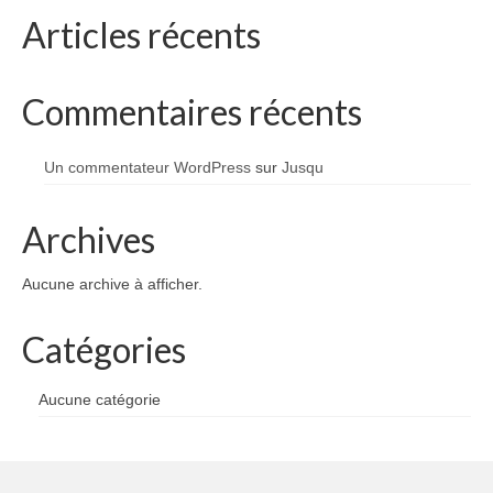
1002 à 1298
Articles récents
1302 à 1499
Commentaires récents
1505 à 1589
1595 à 1693
Un commentateur WordPress
sur
Jusqu
1701 à 1798
Archives
1800 à 1899
Aucune archive à afficher.
1901 à 1948
1950 à 2006
Catégories
Diocèses et évêques
Aucune catégorie
Histoire Générale du Languedoc
HGL: 498 à 1095