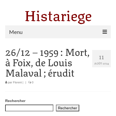
Histariege
Menu
26/12 – 1959 : Mort,
Les communes
11
à Foix, de Louis
Thèmes
AOÛT 2024
Malaval ; érudit
Agriculture, forêt et pastoralisme
Pastoralisme
par
Florent
|
|
0
Cartulaire de Saint Sernin
Catharisme
Rechercher
Rechercher
Dates ariégeoises