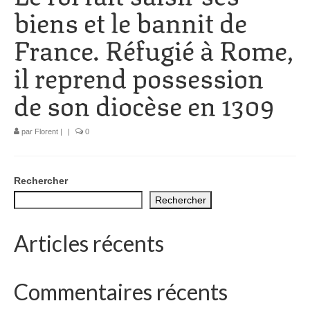
biens et le bannit de
1002 à 1298
France. Réfugié à Rome,
1302 à 1499
il reprend possession
1505 à 1589
de son diocèse en 1309
1595 à 1693
1701 à 1798
par
Florent
|
|
0
1800 à 1899
Rechercher
1901 à 1948
Rechercher
1950 à 2006
Articles récents
Diocèses et évêques
Histoire Générale du Languedoc
Commentaires récents
HGL: 498 à 1095