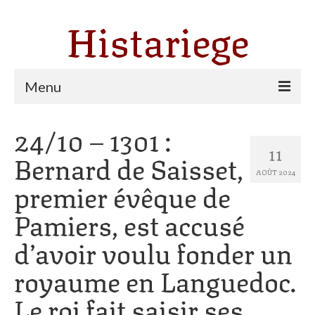
Histariege
Menu
24/10 – 1301 :
Les communes
11
Bernard de Saisset,
Thèmes
AOÛT 2024
premier évêque de
Agriculture, forêt et pastoralisme
Pamiers, est accusé
Pastoralisme
d’avoir voulu fonder un
Cartulaire de Saint Sernin
royaume en Languedoc.
Catharisme
Le roi fait saisir ses
Dates ariégeoises