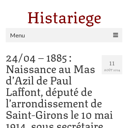
Histariege
Menu
24/04 – 1885 :
Les communes
11
Naissance au Mas
Thèmes
AOÛT 2024
d’Azil de Paul
Agriculture, forêt et pastoralisme
Laffont, député de
Pastoralisme
l’arrondissement de
Cartulaire de Saint Sernin
Saint-Girons le 10 mai
Catharisme
1914, sous secrétaire
Dates ariégeoises