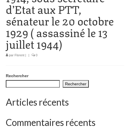
d’Etat aux PTT,
1002 à 1298
sénateur le 20 octobre
1302 à 1499
1929 ( assassiné le 13
1505 à 1589
juillet 1944)
1595 à 1693
1701 à 1798
par
Florent
|
|
0
1800 à 1899
Rechercher
1901 à 1948
Rechercher
1950 à 2006
Articles récents
Diocèses et évêques
Histoire Générale du Languedoc
Commentaires récents
HGL: 498 à 1095