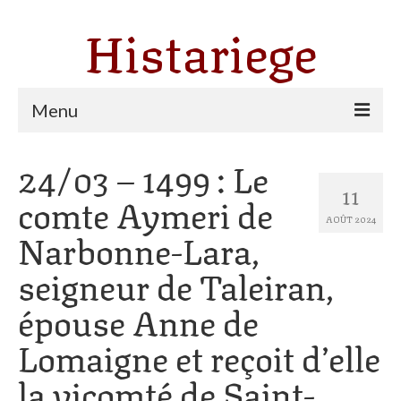
Histariege
Menu
24/03 – 1499 : Le
Les communes
11
comte Aymeri de
Thèmes
AOÛT 2024
Narbonne-Lara,
Agriculture, forêt et pastoralisme
seigneur de Taleiran,
Pastoralisme
épouse Anne de
Cartulaire de Saint Sernin
Lomaigne et reçoit d’elle
Catharisme
la vicomté de Saint-
Dates ariégeoises