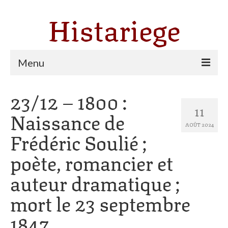
Histariege
Menu
23/12 – 1800 :
Les communes
11
Naissance de
Thèmes
AOÛT 2024
Frédéric Soulié ;
Agriculture, forêt et pastoralisme
poète, romancier et
Pastoralisme
auteur dramatique ;
Cartulaire de Saint Sernin
mort le 23 septembre
Catharisme
1847
Dates ariégeoises