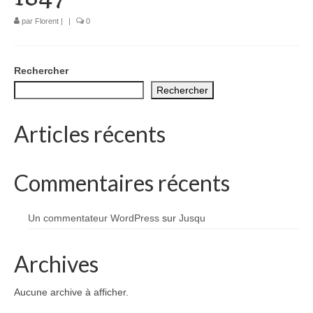
1002 à 1298
par
Florent
|
|
0
1302 à 1499
1505 à 1589
Rechercher
Rechercher
1595 à 1693
1701 à 1798
Articles récents
1800 à 1899
Commentaires récents
1901 à 1948
1950 à 2006
Un commentateur WordPress
sur
Jusqu
Diocèses et évêques
Archives
Histoire Générale du Languedoc
Aucune archive à afficher.
HGL: 498 à 1095