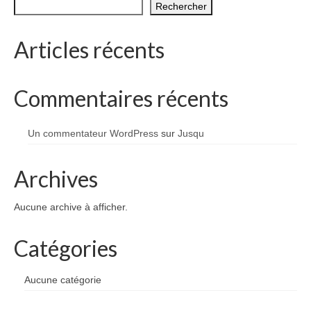
Rechercher
1002 à 1298
1302 à 1499
Articles récents
1505 à 1589
Commentaires récents
1595 à 1693
1701 à 1798
Un commentateur WordPress
sur
Jusqu
1800 à 1899
Archives
1901 à 1948
Aucune archive à afficher.
1950 à 2006
Diocèses et évêques
Catégories
Histoire Générale du Languedoc
Aucune catégorie
HGL: 498 à 1095