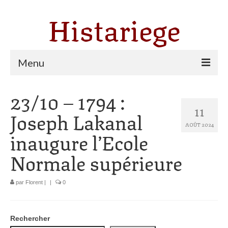
Histariege
Menu
23/10 – 1794 :
Les communes
11
Joseph Lakanal
Thèmes
AOÛT 2024
inaugure l’Ecole
Agriculture, forêt et pastoralisme
Normale supérieure
Pastoralisme
Cartulaire de Saint Sernin
par
Florent
|
|
0
Catharisme
Dates ariégeoises
Rechercher