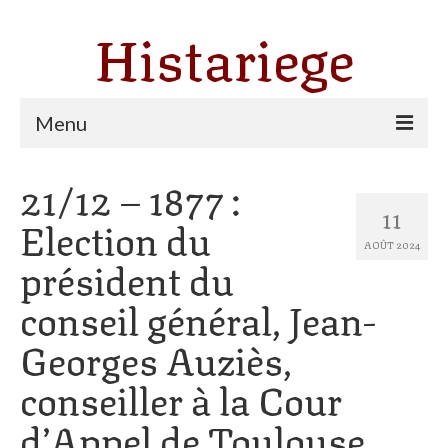
Histariege
Menu
21/12 – 1877 :
Les communes
11
Election du
Thèmes
AOÛT 2024
président du
Agriculture, forêt et pastoralisme
conseil général, Jean-
Pastoralisme
Georges Auziès,
Cartulaire de Saint Sernin
conseiller à la Cour
Catharisme
d’Appel de Toulouse,
Dates ariégeoises