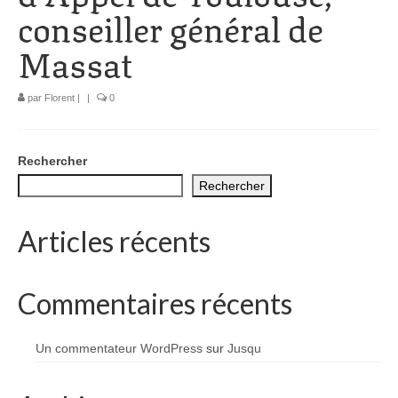
conseiller général de
1002 à 1298
Massat
1302 à 1499
1505 à 1589
par
Florent
|
|
0
1595 à 1693
1701 à 1798
Rechercher
Rechercher
1800 à 1899
Articles récents
1901 à 1948
1950 à 2006
Commentaires récents
Diocèses et évêques
Histoire Générale du Languedoc
Un commentateur WordPress
sur
Jusqu
HGL: 498 à 1095