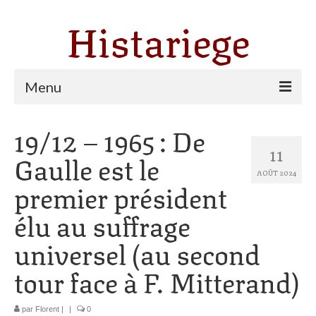
Histariege
Menu
19/12 – 1965 : De
Les communes
11
Gaulle est le
Thèmes
AOÛT 2024
premier président
Agriculture, forêt et pastoralisme
élu au suffrage
Pastoralisme
universel (au second
Cartulaire de Saint Sernin
tour face à F. Mitterand)
Catharisme
Dates ariégeoises
par
Florent
|
|
0