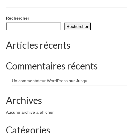
1002 à 1298
1302 à 1499
Rechercher
Rechercher
1505 à 1589
1595 à 1693
Articles récents
1701 à 1798
Commentaires récents
1800 à 1899
1901 à 1948
Un commentateur WordPress
sur
Jusqu
1950 à 2006
Archives
Diocèses et évêques
Aucune archive à afficher.
Histoire Générale du Languedoc
HGL: 498 à 1095
Catégories