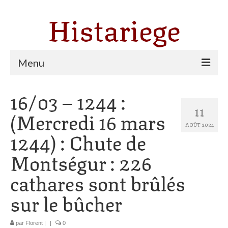
Histariege
Menu
16/03 – 1244 :
Les communes
11
(Mercredi 16 mars
Thèmes
AOÛT 2024
1244) : Chute de
Agriculture, forêt et pastoralisme
Montségur : 226
Pastoralisme
cathares sont brûlés
Cartulaire de Saint Sernin
sur le bûcher
Catharisme
Dates ariégeoises
par
Florent
|
|
0