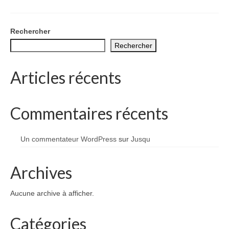
1002 à 1298
1302 à 1499
Rechercher
Rechercher
1505 à 1589
1595 à 1693
Articles récents
1701 à 1798
Commentaires récents
1800 à 1899
1901 à 1948
Un commentateur WordPress
sur
Jusqu
1950 à 2006
Archives
Diocèses et évêques
Aucune archive à afficher.
Histoire Générale du Languedoc
HGL: 498 à 1095
Catégories