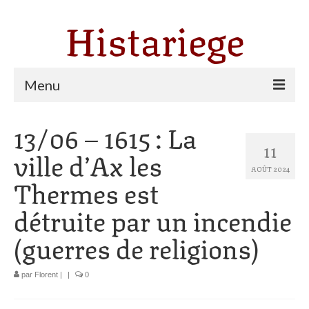
Histariege
Menu
13/06 – 1615 : La
Les communes
11
ville d’Ax les
Thèmes
AOÛT 2024
Thermes est
Agriculture, forêt et pastoralisme
détruite par un incendie
Pastoralisme
(guerres de religions)
Cartulaire de Saint Sernin
Catharisme
par
Florent
|
|
0
Dates ariégeoises