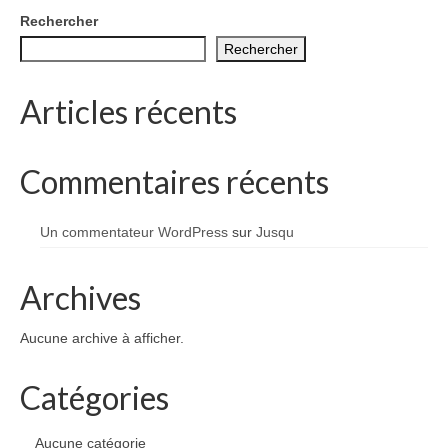
1002 à 1298
Rechercher
Rechercher
1302 à 1499
1505 à 1589
Articles récents
1595 à 1693
Commentaires récents
1701 à 1798
1800 à 1899
Un commentateur WordPress
sur
Jusqu
1901 à 1948
Archives
1950 à 2006
Aucune archive à afficher.
Diocèses et évêques
Histoire Générale du Languedoc
Catégories
HGL: 498 à 1095
Aucune catégorie