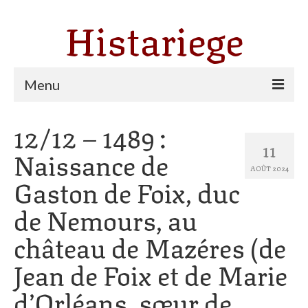
Histariege
Menu
12/12 – 1489 :
Les communes
11
Naissance de
Thèmes
AOÛT 2024
Gaston de Foix, duc
Agriculture, forêt et pastoralisme
de Nemours, au
Pastoralisme
château de Mazéres (de
Cartulaire de Saint Sernin
Jean de Foix et de Marie
Catharisme
d’Orléans, sœur de
Dates ariégeoises