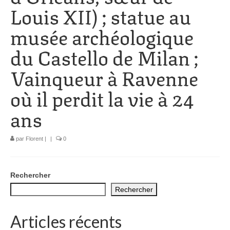
Louis XII) ; statue au
1002 à 1298
musée archéologique
1302 à 1499
du Castello de Milan ;
1505 à 1589
Vainqueur à Ravenne
1595 à 1693
où il perdit la vie à 24
1701 à 1798
ans
1800 à 1899
1901 à 1948
par
Florent
|
|
0
1950 à 2006
Rechercher
Diocèses et évêques
Rechercher
Histoire Générale du Languedoc
Articles récents
HGL: 498 à 1095