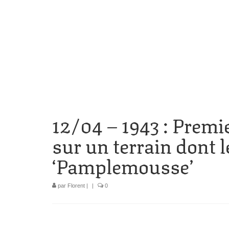
12/04 – 1943 : Premi
sur un terrain dont 
‘Pamplemousse’
par
Florent
|
|
0