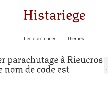
Histariege
Les communes
Thèmes
er parachutage à Rieucros
le nom de code est
A