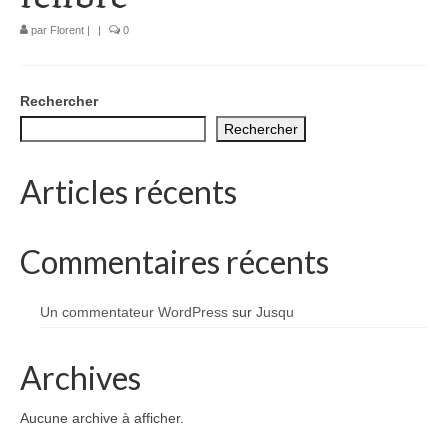
1002 à 1298
par
Florent
|
|
0
1302 à 1499
1505 à 1589
Rechercher
Rechercher
1595 à 1693
1701 à 1798
Articles récents
1800 à 1899
Commentaires récents
1901 à 1948
1950 à 2006
Un commentateur WordPress
sur
Jusqu
Diocèses et évêques
Archives
Histoire Générale du Languedoc
Aucune archive à afficher.
HGL: 498 à 1095