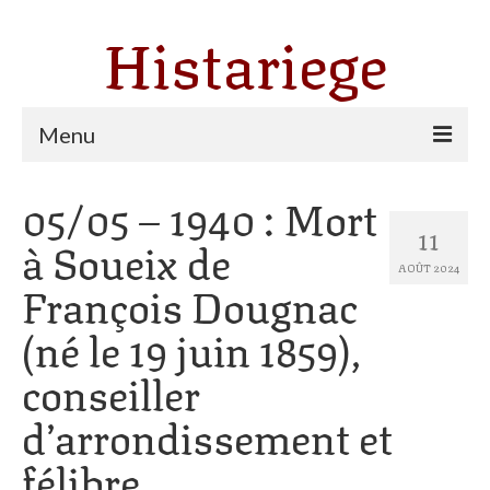
Histariege
Menu
05/05 – 1940 : Mort
Les communes
11
à Soueix de
Thèmes
AOÛT 2024
François Dougnac
Agriculture, forêt et pastoralisme
(né le 19 juin 1859),
Pastoralisme
conseiller
Cartulaire de Saint Sernin
d’arrondissement et
Catharisme
félibre
Dates ariégeoises