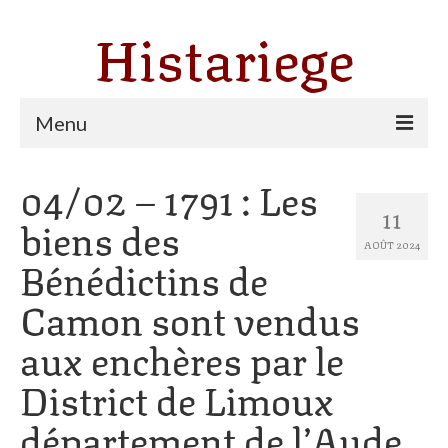
Histariege
Menu
04/02 – 1791 : Les
Les communes
11
biens des
Thèmes
AOÛT 2024
Bénédictins de
Agriculture, forêt et pastoralisme
Camon sont vendus
Pastoralisme
aux enchères par le
Cartulaire de Saint Sernin
District de Limoux
Catharisme
département de l’Aude.
Dates ariégeoises