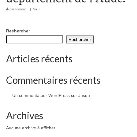
1002 à 1298
par
Florent
|
|
0
1302 à 1499
1505 à 1589
Rechercher
Rechercher
1595 à 1693
1701 à 1798
Articles récents
1800 à 1899
Commentaires récents
1901 à 1948
1950 à 2006
Un commentateur WordPress
sur
Jusqu
Diocèses et évêques
Archives
Histoire Générale du Languedoc
Aucune archive à afficher.
HGL: 498 à 1095