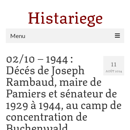
Histariege
Menu
02/10 – 1944 :
Les communes
11
Décés de Joseph
Thèmes
AOÛT 2024
Rambaud, maire de
Agriculture, forêt et pastoralisme
Pamiers et sénateur de
Pastoralisme
1929 à 1944, au camp de
Cartulaire de Saint Sernin
concentration de
Catharisme
Buchenwald
Dates ariégeoises