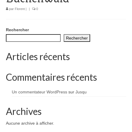
1002 à 1298
par
Florent
|
|
0
1302 à 1499
1505 à 1589
Rechercher
Rechercher
1595 à 1693
1701 à 1798
Articles récents
1800 à 1899
Commentaires récents
1901 à 1948
1950 à 2006
Un commentateur WordPress
sur
Jusqu
Diocèses et évêques
Archives
Histoire Générale du Languedoc
Aucune archive à afficher.
HGL: 498 à 1095