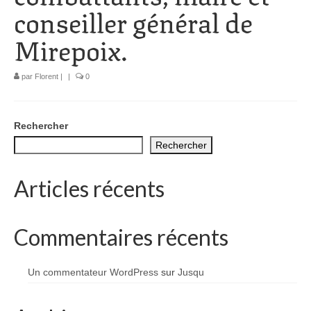
conseiller général de
1002 à 1298
Mirepoix.
1302 à 1499
1505 à 1589
par
Florent
|
|
0
1595 à 1693
1701 à 1798
Rechercher
Rechercher
1800 à 1899
Articles récents
1901 à 1948
1950 à 2006
Commentaires récents
Diocèses et évêques
Histoire Générale du Languedoc
Un commentateur WordPress
sur
Jusqu
HGL: 498 à 1095