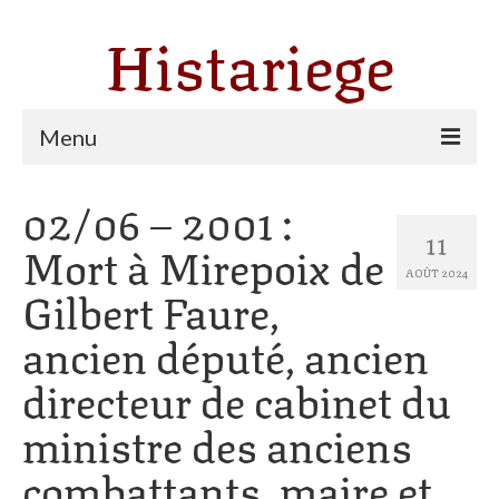
Histariege
Menu
02/06 – 2001 :
Les communes
11
Mort à Mirepoix de
Thèmes
AOÛT 2024
Gilbert Faure,
Agriculture, forêt et pastoralisme
ancien député, ancien
Pastoralisme
directeur de cabinet du
Cartulaire de Saint Sernin
ministre des anciens
Catharisme
combattants, maire et
Dates ariégeoises