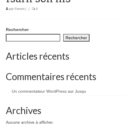
1002 à 1298
par
Florent
|
|
0
1302 à 1499
1505 à 1589
Rechercher
Rechercher
1595 à 1693
1701 à 1798
Articles récents
1800 à 1899
Commentaires récents
1901 à 1948
1950 à 2006
Un commentateur WordPress
sur
Jusqu
Diocèses et évêques
Archives
Histoire Générale du Languedoc
Aucune archive à afficher.
HGL: 498 à 1095