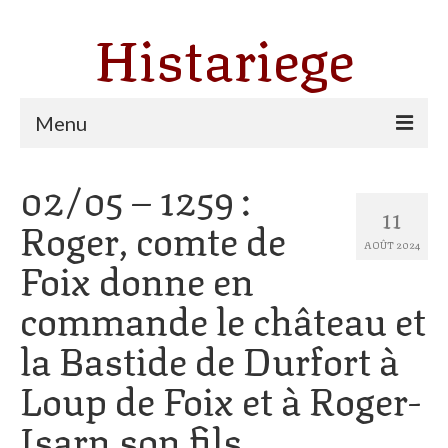
Histariege
Menu
02/05 – 1259 :
Les communes
11
Roger, comte de
Thèmes
AOÛT 2024
Foix donne en
Agriculture, forêt et pastoralisme
commande le château et
Pastoralisme
la Bastide de Durfort à
Cartulaire de Saint Sernin
Loup de Foix et à Roger-
Catharisme
Isarn son fils
Dates ariégeoises