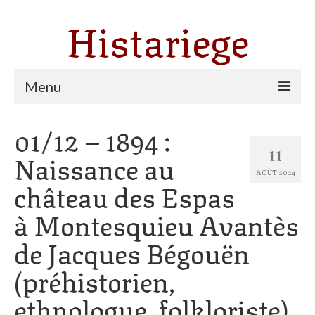
Histariege
Menu
01/12 – 1894 :
Les communes
11
Naissance au
Thèmes
AOÛT 2024
château des Espas
Agriculture, forêt et pastoralisme
à Montesquieu Avantès
Pastoralisme
de Jacques Bégouën
Cartulaire de Saint Sernin
(préhistorien,
Catharisme
ethnologue, folkloriste).
Dates ariégeoises