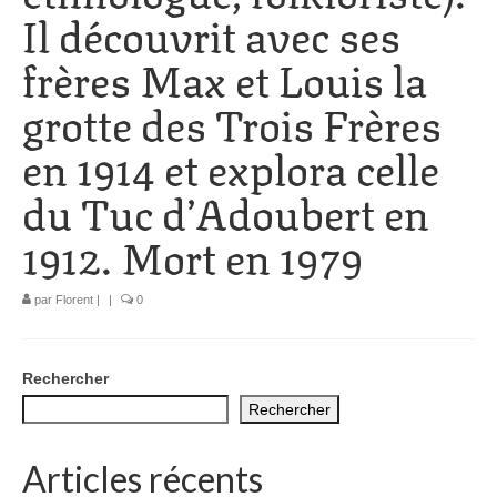
Il découvrit avec ses
1002 à 1298
frères Max et Louis la
1302 à 1499
grotte des Trois Frères
1505 à 1589
en 1914 et explora celle
1595 à 1693
du Tuc d’Adoubert en
1701 à 1798
1912. Mort en 1979
1800 à 1899
1901 à 1948
par
Florent
|
|
0
1950 à 2006
Rechercher
Diocèses et évêques
Rechercher
Histoire Générale du Languedoc
Articles récents
HGL: 498 à 1095