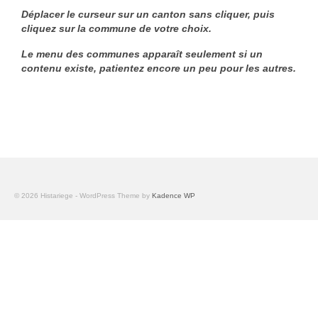
1002 à 1298
Déplacer le curseur sur un canton sans cliquer, puis
cliquez sur la commune de votre choix.
1302 à 1499
Le menu des communes apparaît seulement si un
contenu existe, patientez encore un peu pour les autres.
1505 à 1589
1595 à 1693
1701 à 1798
1800 à 1899
1901 à 1948
© 2026 Histariege - WordPress Theme by
Kadence WP
1950 à 2006
Diocèses et évêques
Histoire Générale du Languedoc
HGL: 498 à 1095