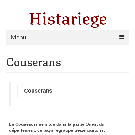
Histariege
Menu
Les communes
Couserans
Thèmes
Agriculture, forêt et pastoralisme
Couserans
Pastoralisme
Cartulaire de Saint Sernin
Catharisme
Le Couserans se situe dans la partie Ouest du
Dates ariégeoises
département, ce pays regroupe treize cantons.