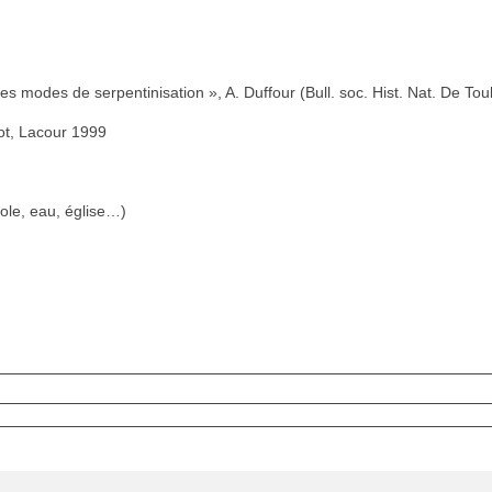
ses modes de serpentinisation », A. Duffour (Bull. soc. Hist. Nat. De To
lot, Lacour 1999
ole, eau, église…)