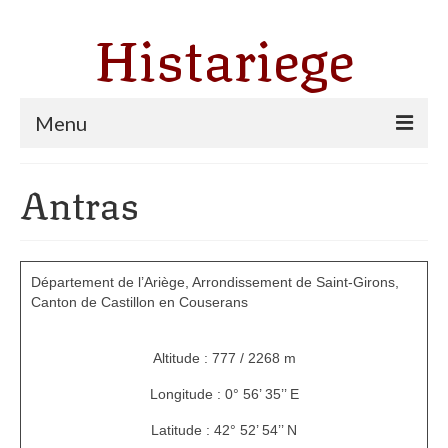
Histariege
Menu
Les communes
Antras
Thèmes
Agriculture, forêt et pastoralisme
Département de l’Ariège, Arrondissement de Saint-Girons,
Pastoralisme
Canton de Castillon en Couserans
Cartulaire de Saint Sernin
Altitude : 777 / 2268 m
Catharisme
Longitude : 0° 56’ 35’’ E
Dates ariégeoises
Latitude : 42° 52’ 54’’ N