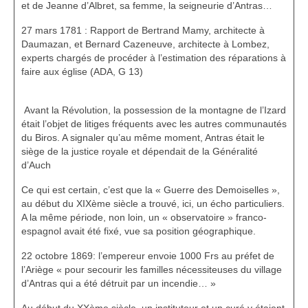
et de Jeanne d’Albret, sa femme, la seigneurie d’Antras…
27 mars 1781 : Rapport de Bertrand Mamy, architecte à
Daumazan, et Bernard Cazeneuve, architecte à Lombez,
experts chargés de procéder à l’estimation des réparations à
faire aux église (ADA, G 13)
Avant la Révolution, la possession de la montagne de l’Izard
était l’objet de litiges fréquents avec les autres communautés
du Biros. A signaler qu’au même moment, Antras était le
siège de la justice royale et dépendait de la Généralité
d’Auch
Ce qui est certain, c’est que la « Guerre des Demoiselles »,
au début du XIXème siècle a trouvé, ici, un écho particuliers.
A la même période, non loin, un « observatoire » franco-
espagnol avait été fixé, vue sa position géographique.
22 octobre 1869: l’empereur envoie 1000 Frs au préfet de
l’Ariège « pour secourir les familles nécessiteuses du village
d’Antras qui a été détruit par un incendie… »
Au début du XXème siècle, un instituteur et un curé y étaient