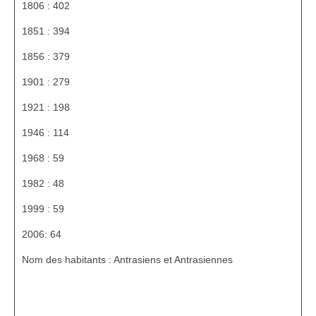
1806 : 402
HGL: 1105 à 1199
1851 : 394
HGL: 1201 à 1249
1856 : 379
HGL: 1300 à 1350
1901 : 279
HGL: 1255 à 1297
1921 : 198
HGL: 1352 à 1499
1946 : 114
HGL: 1500 à 1790
1968 : 59
1982 : 48
HGL: Notes diverses
1999 : 59
Personnalités
2006: 64
Personnalités Seconde guerre mondiale
Nom des habitants : Antrasiens et Antrasiennes
Alfred Parens
La garde aux Pyrénées de 1808 à 1814