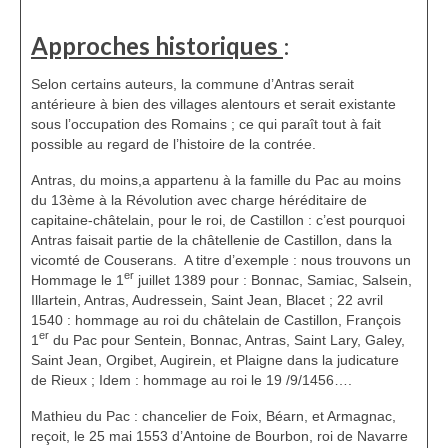
Approches historiques
:
Selon certains auteurs, la commune d’Antras serait
antérieure à bien des villages alentours et serait existante
sous l’occupation des Romains ; ce qui paraît tout à fait
possible au regard de l’histoire de la contrée.
Antras, du moins,a appartenu à la famille du Pac au moins
du 13ème à la Révolution avec charge héréditaire de
capitaine-châtelain, pour le roi, de Castillon : c’est pourquoi
Antras faisait partie de la châtellenie de Castillon, dans la
vicomté de Couserans. A titre d’exemple : nous trouvons un
er
Hommage le 1
juillet 1389 pour : Bonnac, Samiac, Salsein,
Illartein, Antras, Audressein, Saint Jean, Blacet ; 22 avril
1540 : hommage au roi du châtelain de Castillon, François
er
1
du Pac pour Sentein, Bonnac, Antras, Saint Lary, Galey,
Saint Jean, Orgibet, Augirein, et Plaigne dans la judicature
de Rieux ; Idem : hommage au roi le 19 /9/1456….
Mathieu du Pac : chancelier de Foix, Béarn, et Armagnac,
reçoit, le 25 mai 1553 d’Antoine de Bourbon, roi de Navarre