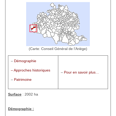
1002 à 1298
1302 à 1499
1505 à 1589
1595 à 1693
1701 à 1798
(Carte: Conseil Général de l’Ariège)
1800 à 1899
–
Démographie
1901 à 1948
– Approches historiques
–
Pour en savoir plus…
1950 à 2006
–
Patrimoine
Diocèses et évêques
Surface
: 2002 ha
Histoire Générale du Languedoc
Démographie :
HGL: 498 à 1095