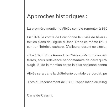
Approches historiques :
La première mention d’Albiès semble remonter à 970
En 1074, le comte de Foix donne la « villa de Alvers »
fait les plans de l’église d’Unac. Dans ce même lieu,
contrer l’hérésie cathare. D’ailleurs, durant ce siècl
« En 1325, Pons Arnaud de Château-Verdun concéda à t
terres, sous redevance hebdomadaire de deux quintau
s’agit, là, de la mention écrite la plus ancienne conn
Albiès sera dans la châtellenie comtale de Lordat, p
Lors du recensement de 1390, l’appellation du villag
Carte de Cassini: