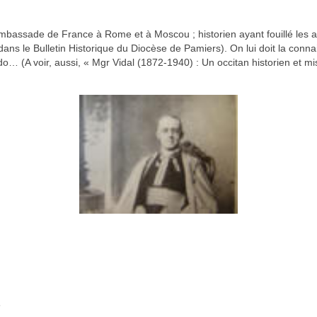
ambassade de France à Rome et à Moscou ; historien ayant fouillé les ar
ans le Bulletin Historique du Diocèse de Pamiers). On lui doit la connai
… (A voir, aussi, « Mgr Vidal (1872-1940) : Un occitan historien et mi
6