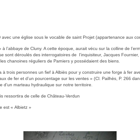
 avec une église sous le vocable de saint Projet (appartenance aux c
 à l’abbaye de Cluny. A cette époque, aurait vécu sur la colline de l’er
 se sont déroulés des interrogatoires de l’inquisiteur, Jacques Fournie
e, les chanoines réguliers de Pamiers y possédaient des biens.
rois personnes un fief à Albiès pour y construire une forge à fer ave
x de fer et d’un pourcentage sur les ventes » (Cl. Pailhès, P. 266 da
ue d’un marteau hydraulique sur notre territoire.
uis ressortira de celle de Château-Verdun
e est « Albietz »